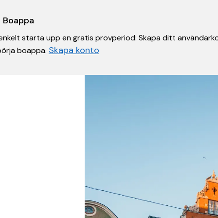
 i Boappa
nkelt starta upp en gratis provperiod: Skapa ditt användarko
Skapa konto
 börja boappa.