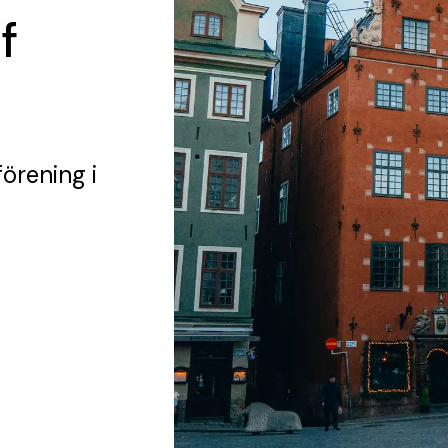
f
förening
i