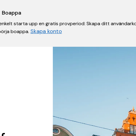
 i Boappa
nkelt starta upp en gratis provperiod: Skapa ditt användarko
Skapa konto
 börja boappa.