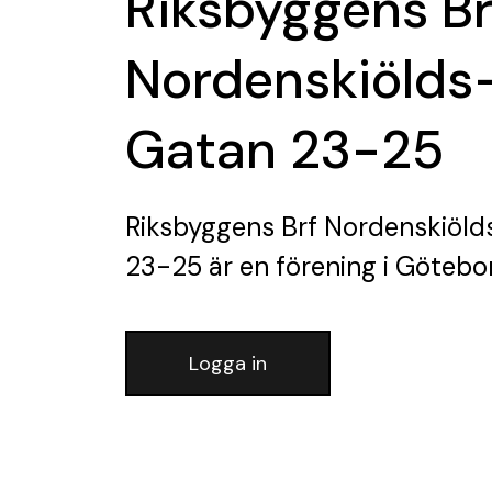
Riksbyggens Br
Nordenskiölds
Gatan 23-25
Riksbyggens Brf Nordenskiöld
23-25
är en förening
i Götebo
Logga in