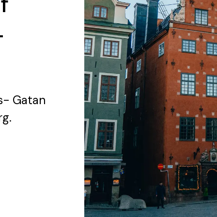
f
-
s- Gatan
rg.