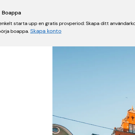
 i Boappa
nkelt starta upp en gratis provperiod: Skapa ditt användarko
Skapa konto
 börja boappa.