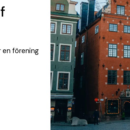
f
 en förening