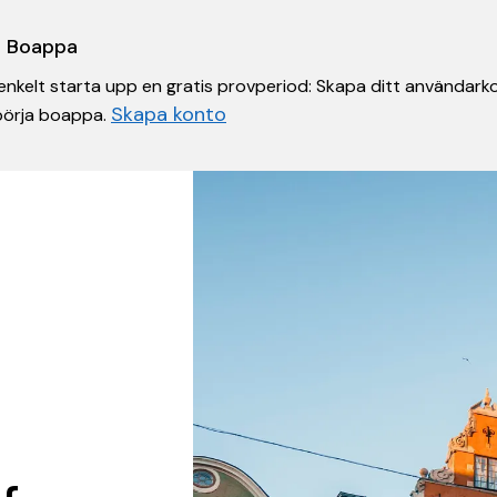
 i Boappa
nkelt starta upp en gratis provperiod: Skapa ditt användarko
Skapa konto
 börja boappa.