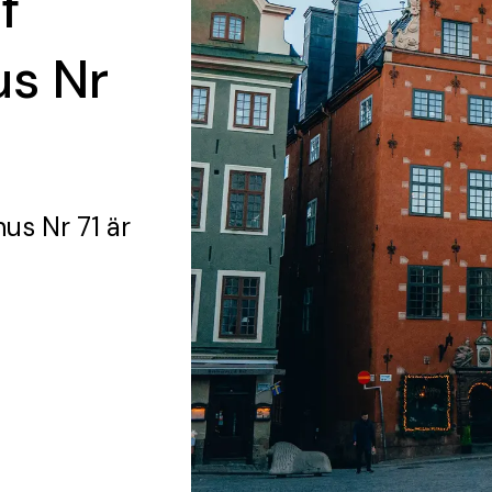
f
us Nr
us Nr 71
är