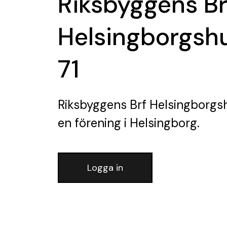
Riksbyggens Br
Helsingborgsh
71
Riksbyggens Brf Helsingborgsh
en förening
i Helsingborg.
Logga in