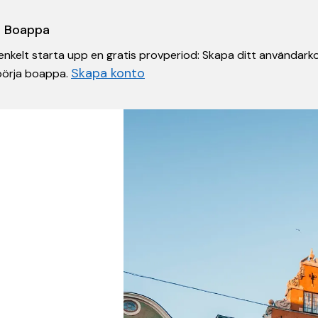
 i Boappa
nkelt starta upp en gratis provperiod: Skapa ditt användarko
Skapa konto
 börja boappa.