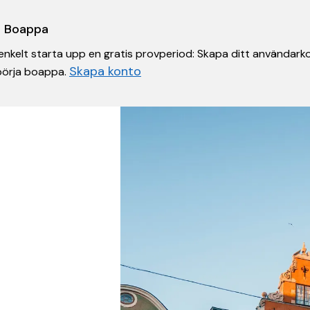
 i Boappa
nkelt starta upp en gratis provperiod: Skapa ditt användarko
Skapa konto
 börja boappa.