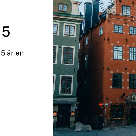
 5
 5
är en