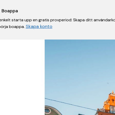
 i Boappa
nkelt starta upp en gratis provperiod: Skapa ditt användarko
Skapa konto
 börja boappa.