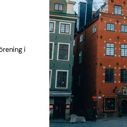
örening
i