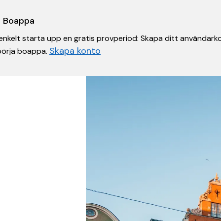
 i Boappa
nkelt starta upp en gratis provperiod: Skapa ditt användarko
Skapa konto
 börja boappa.