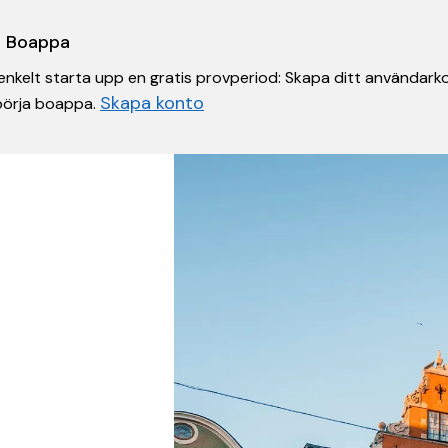
 i Boappa
nkelt starta upp en gratis provperiod: Skapa ditt användarko
Skapa konto
 börja boappa.