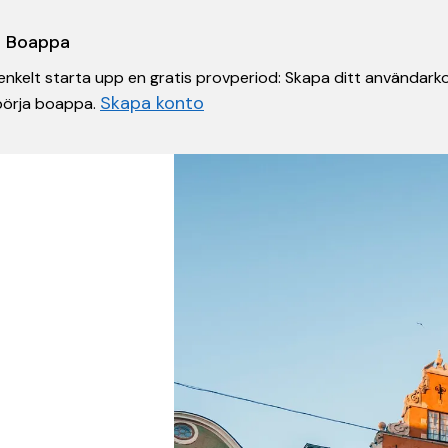
 i Boappa
nkelt starta upp en gratis provperiod: Skapa ditt användarko
Skapa konto
 börja boappa.