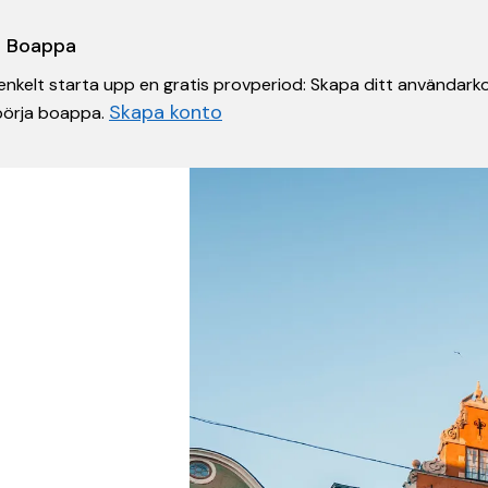
 i Boappa
nkelt starta upp en gratis provperiod: Skapa ditt användarko
Skapa konto
 börja boappa.