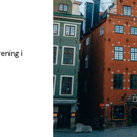
rening
i