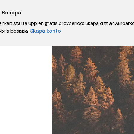
 i Boappa
nkelt starta upp en gratis provperiod: Skapa ditt användarko
Skapa konto
 börja boappa.