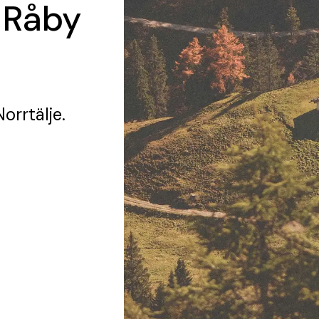
 Råby
Norrtälje.