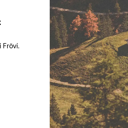
f
i Frövi.