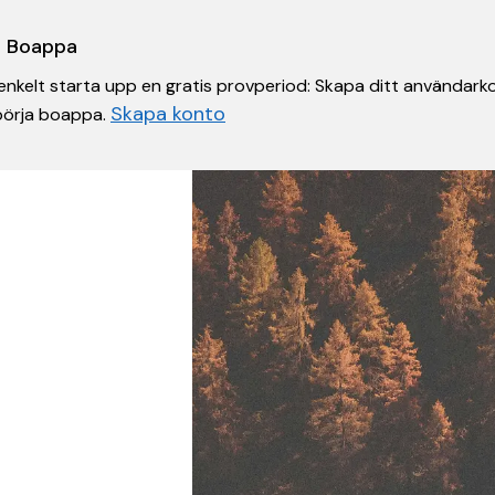
 i Boappa
nkelt starta upp en gratis provperiod: Skapa ditt användarko
Skapa konto
 börja boappa.