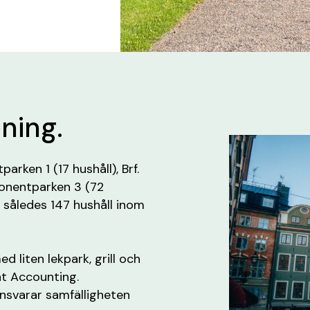
ening.
arken 1 (17 hushåll), Brf.
ponentparken 3 (72
är således 147 hushåll inom
 liten lekpark, grill och
at Accounting.
nsvarar samfälligheten