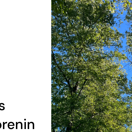
s
örenin