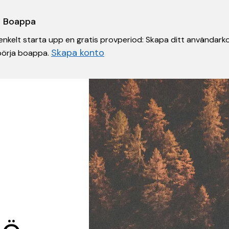
 i Boappa
nkelt starta upp en gratis provperiod: Skapa ditt användarko
Skapa konto
 börja boappa.