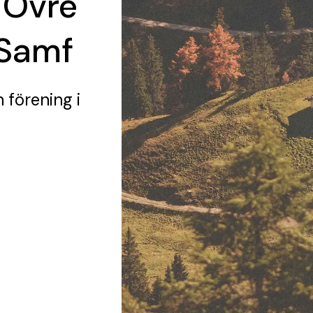
 Övre
Samf
n förening
i