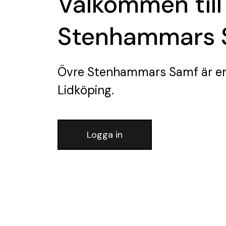
Välkommen till
Stenhammars 
Övre Stenhammars Samf
är e
Lidköping.
Logga in