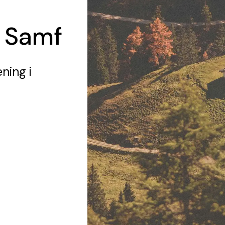
 Samf
ening
i