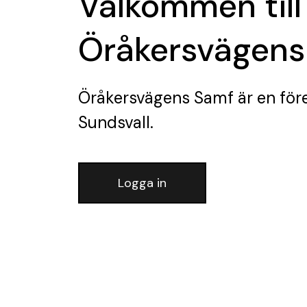
Välkommen till
Öråkersvägens
Öråkersvägens Samf
är en för
Sundsvall.
Logga in