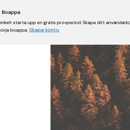
 i Boappa
nkelt starta upp en gratis provperiod: Skapa ditt användarko
Skapa konto
 börja boappa.