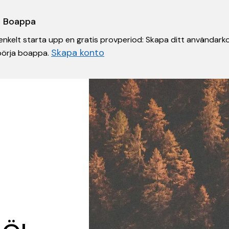
 i Boappa
nkelt starta upp en gratis provperiod: Skapa ditt användarko
Skapa konto
 börja boappa.