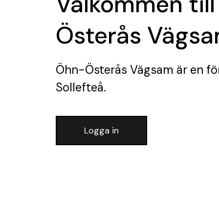
Välkommen til
Österås Vägs
Öhn-Österås Vägsam
är en fö
Sollefteå.
Logga in