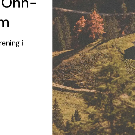
l Öhn-
am
rening
i