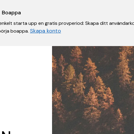
 i Boappa
nkelt starta upp en gratis provperiod: Skapa ditt användarko
Skapa konto
 börja boappa.