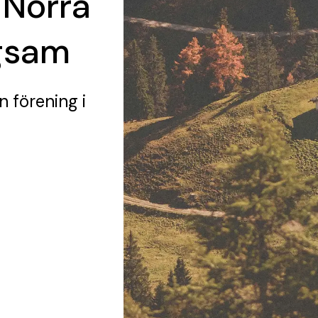
 Norra
gsam
n förening
i