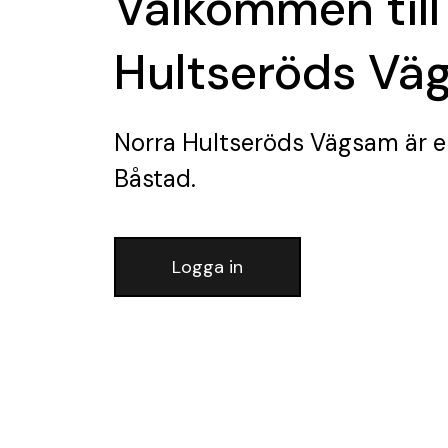
Välkommen till
Hultseröds Vä
Norra Hultseröds Vägsam
är e
Båstad.
Logga in