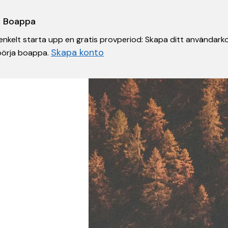
 i Boappa
nkelt starta upp en gratis provperiod: Skapa ditt användarko
Skapa konto
 börja boappa.