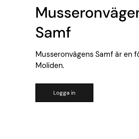
Musseronväge
Samf
Musseronvägens Samf
är en f
Moliden.
Logga in