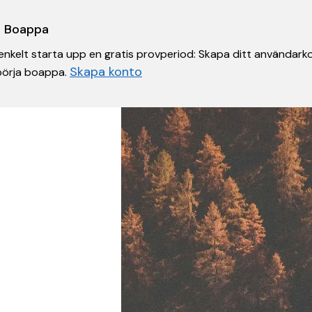
 i Boappa
nkelt starta upp en gratis provperiod: Skapa ditt användarko
Skapa konto
 börja boappa.