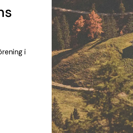
ns
örening
i