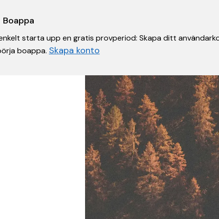
 i Boappa
nkelt starta upp en gratis provperiod: Skapa ditt användarko
Skapa konto
 börja boappa.