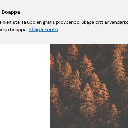
 i Boappa
nkelt starta upp en gratis provperiod: Skapa ditt användarko
Skapa konto
 börja boappa.