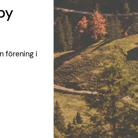
by
n förening
i