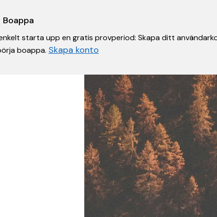
 i Boappa
nkelt starta upp en gratis provperiod: Skapa ditt användarko
Skapa konto
 börja boappa.