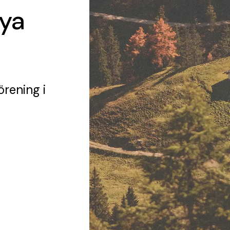
Nya
örening
i