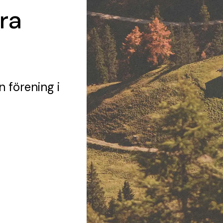
ra
n förening
i