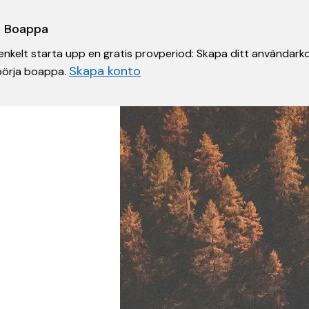
 i Boappa
nkelt starta upp en gratis provperiod: Skapa ditt användarko
Skapa konto
 börja boappa.