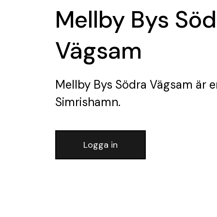
Mellby Bys Söd
Vägsam
Mellby Bys Södra Vägsam
är e
Simrishamn.
Logga in