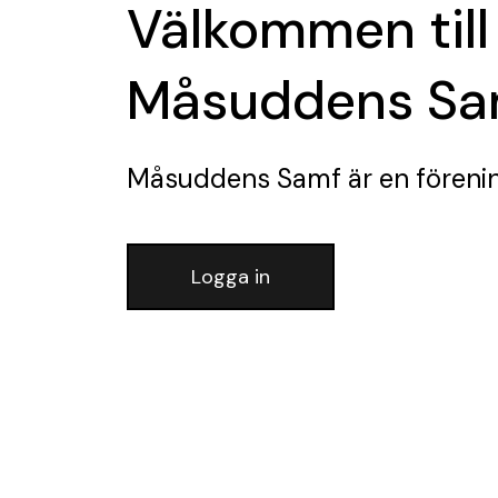
Välkommen till
Måsuddens Sa
Måsuddens Samf
är en föreni
Logga in