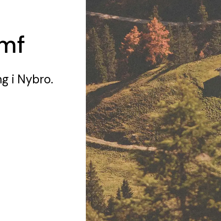
mf
ng
i Nybro.