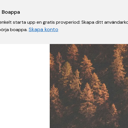
 i Boappa
nkelt starta upp en gratis provperiod: Skapa ditt användarko
Skapa konto
 börja boappa.