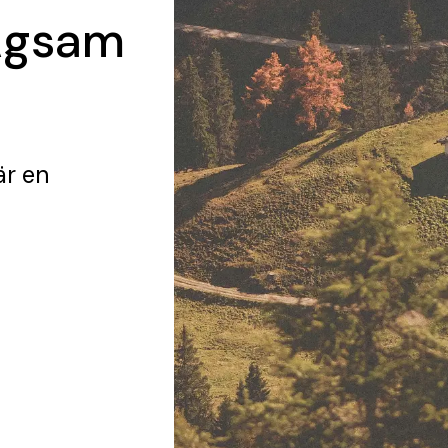
Ägsam
är en