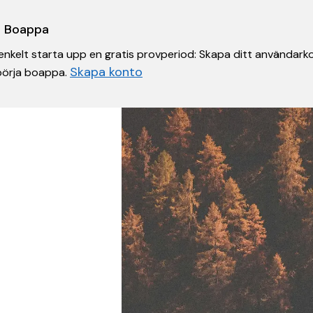
 i Boappa
nkelt starta upp en gratis provperiod: Skapa ditt användarko
Skapa konto
 börja boappa.