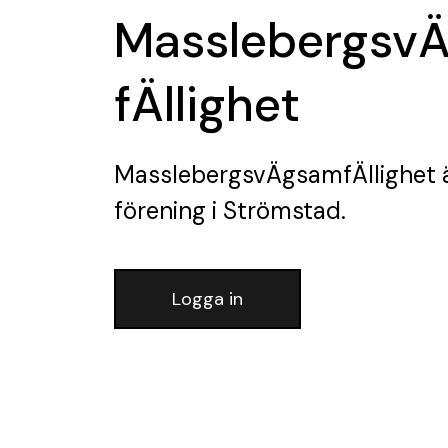
Masslebergsv
fÄllighet
MasslebergsvÄgsamfÄllighet
förening
i Strömstad.
Logga in