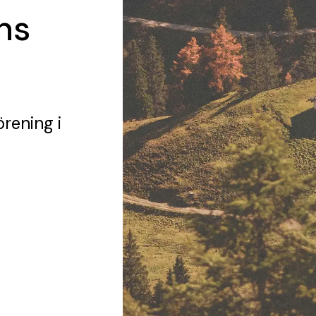
ns
örening
i