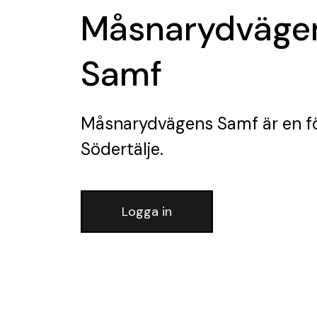
Måsnarydväge
Samf
Måsnarydvägens Samf
är en f
Södertälje.
Logga in