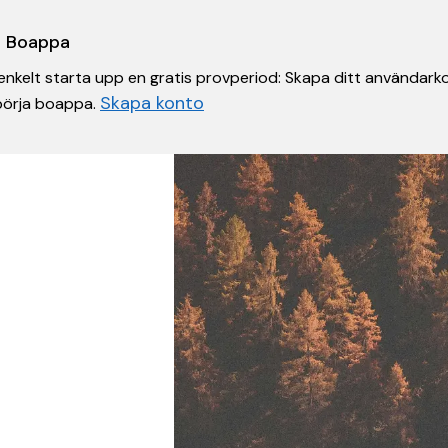
 i Boappa
nkelt starta upp en gratis provperiod: Skapa ditt användarko
Skapa konto
 börja boappa.