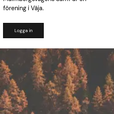
förening
i Väja.
Logga in