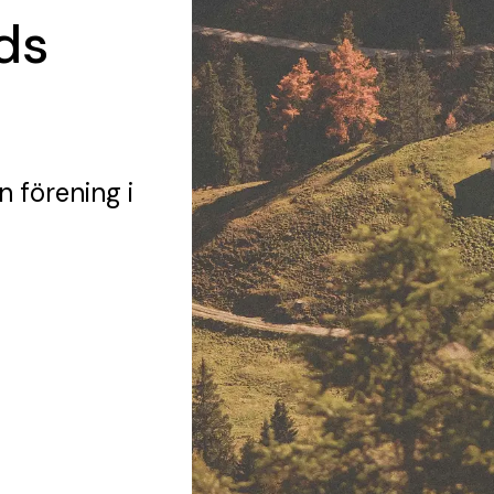
ds
n förening
i