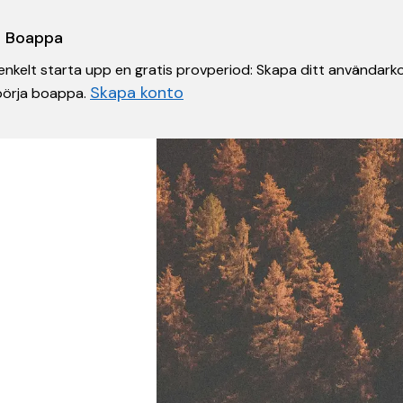
 i Boappa
nkelt starta upp en gratis provperiod: Skapa ditt användarko
Skapa konto
 börja boappa.