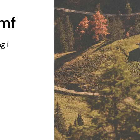
amf
ng
i