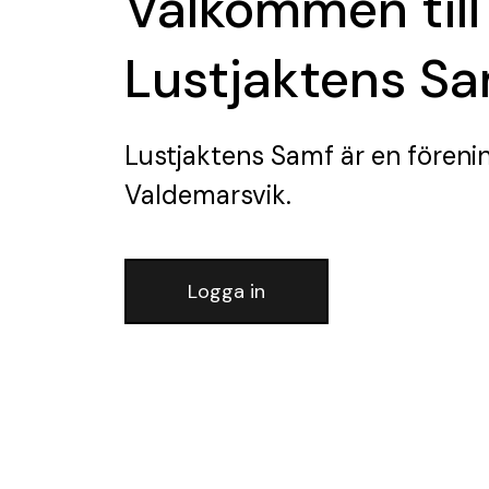
Välkommen till
Lustjaktens S
Lustjaktens Samf
är en föreni
Valdemarsvik.
Logga in