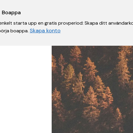
 i Boappa
nkelt starta upp en gratis provperiod: Skapa ditt användarko
Skapa konto
 börja boappa.