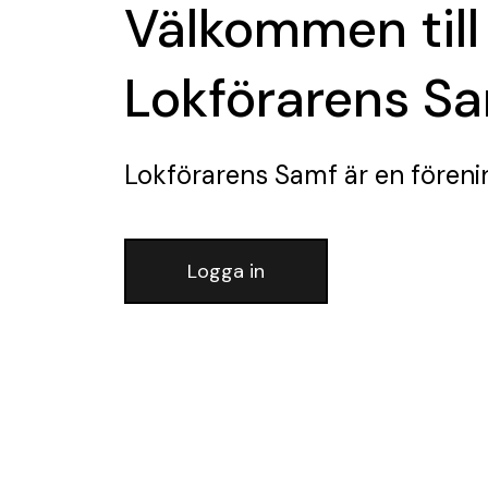
Välkommen till
Lokförarens S
Lokförarens Samf
är en föreni
Logga in