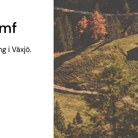
amf
ng
i Växjö.