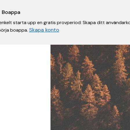
 i Boappa
nkelt starta upp en gratis provperiod: Skapa ditt användarko
Skapa konto
 börja boappa.