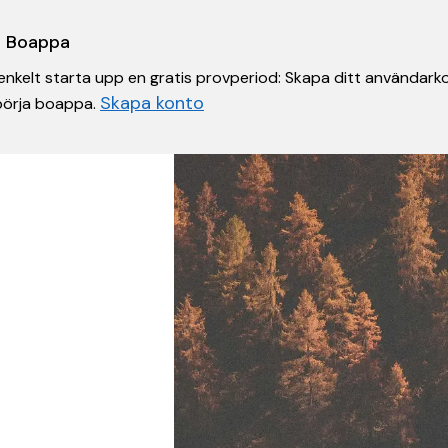
 i Boappa
nkelt starta upp en gratis provperiod: Skapa ditt användarko
Skapa konto
 börja boappa.