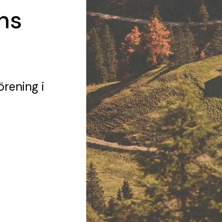
ns
örening
i