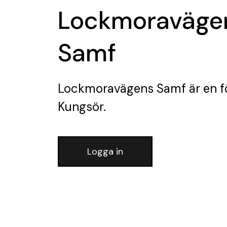
Lockmoraväge
Samf
Lockmoravägens Samf
är en f
Kungsör.
Logga in