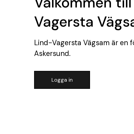
Välkommen till
Vagersta Väg
Lind-Vagersta Vägsam
är en f
Askersund.
Logga in