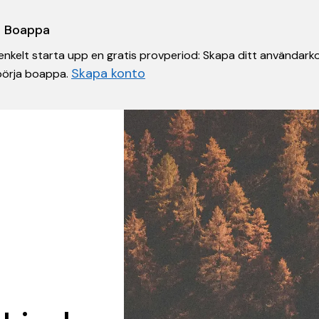
 i Boappa
nkelt starta upp en gratis provperiod: Skapa ditt användarko
Skapa konto
 börja boappa.