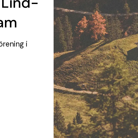
 Lind-
sam
örening
i