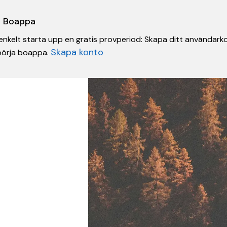
 i Boappa
nkelt starta upp en gratis provperiod: Skapa ditt användarko
Skapa konto
 börja boappa.