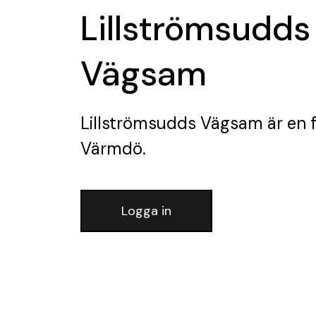
Lillströmsudds
Vägsam
Lillströmsudds Vägsam
är en 
Värmdö.
Logga in