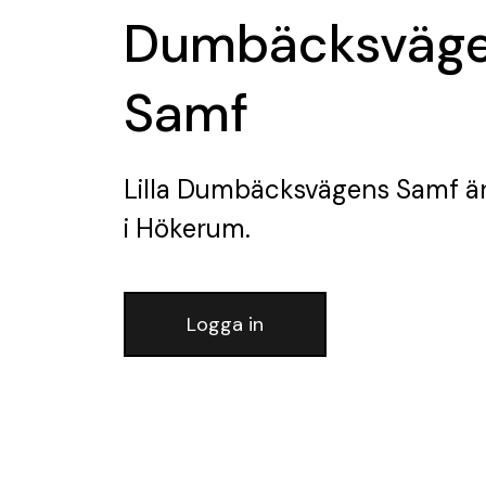
Dumbäcksväg
Samf
Lilla Dumbäcksvägens Samf
är
i Hökerum.
Logga in