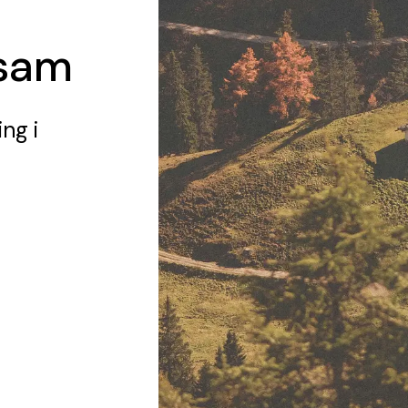
gsam
ing
i