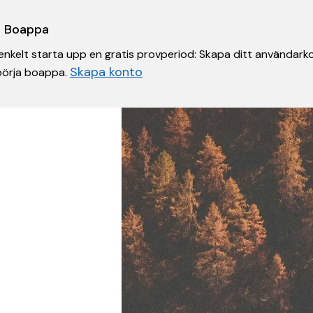
 i Boappa
nkelt starta upp en gratis provperiod: Skapa ditt användarko
Skapa konto
 börja boappa.