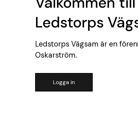
Välkommen till
Ledstorps Vä
Ledstorps Vägsam
är en fören
Oskarström.
Logga in