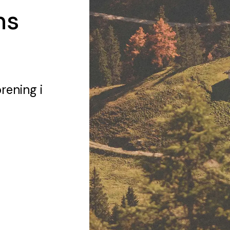
ns
örening
i