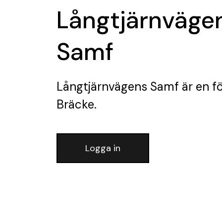
Långtjärnväge
Samf
Långtjärnvägens Samf
är en f
Bräcke.
Logga in