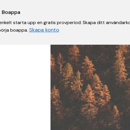
 i Boappa
nkelt starta upp en gratis provperiod: Skapa ditt användarko
Skapa konto
 börja boappa.