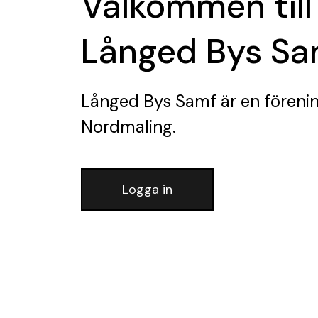
Välkommen till
Långed Bys Sa
Långed Bys Samf
är en föreni
Nordmaling.
Logga in