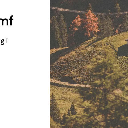
mf
ng
i