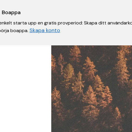
 i Boappa
nkelt starta upp en gratis provperiod: Skapa ditt användarko
Skapa konto
 börja boappa.