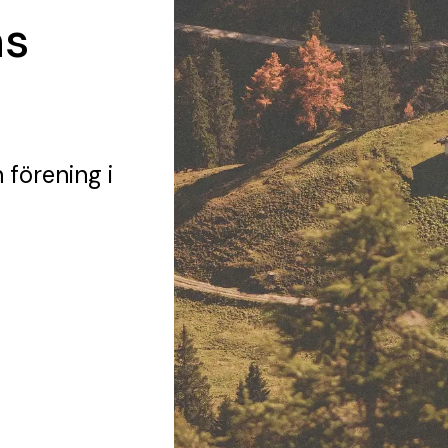
s
 förening
i