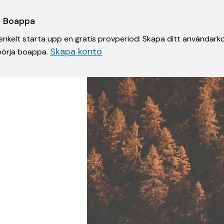
 i Boappa
nkelt starta upp en gratis provperiod: Skapa ditt användarko
Skapa konto
 börja boappa.