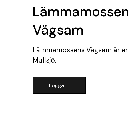
Lämmamossen
Vägsam
Lämmamossens Vägsam
är en
Mullsjö.
Logga in