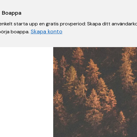
 i Boappa
nkelt starta upp en gratis provperiod: Skapa ditt användarko
Skapa konto
 börja boappa.