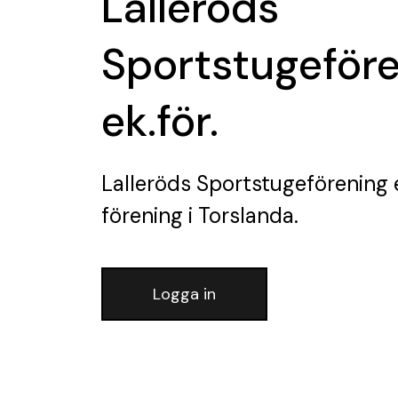
Lalleröds
Sportstugeför
ek.för.
Lalleröds Sportstugeförening e
förening
i Torslanda.
Logga in