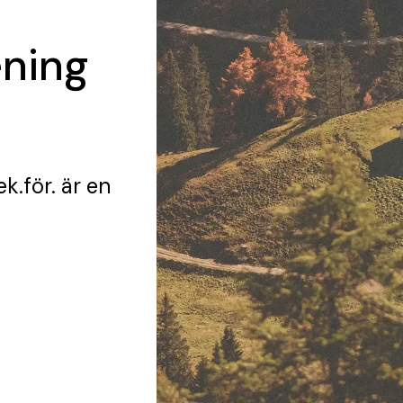
ening
k.för.
är en