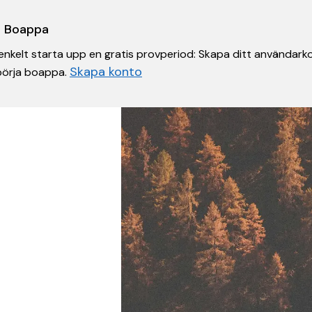
 i Boappa
nkelt starta upp en gratis provperiod: Skapa ditt användarko
Skapa konto
 börja boappa.