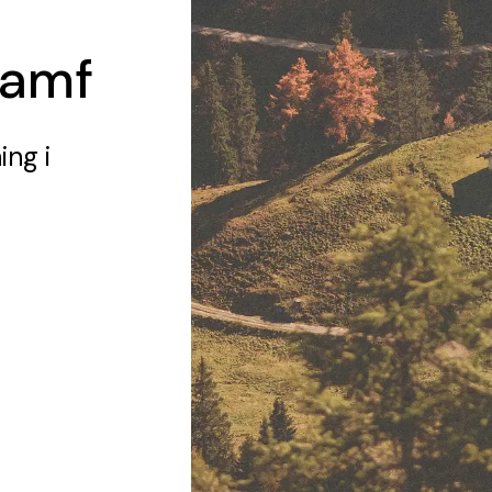
Samf
ning
i