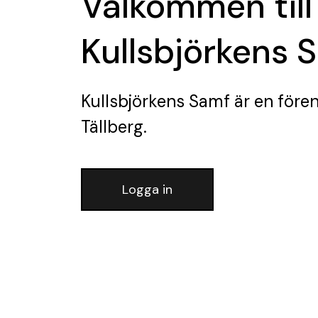
Välkommen till
Kullsbjörkens 
Kullsbjörkens Samf
är en före
Tällberg.
Logga in