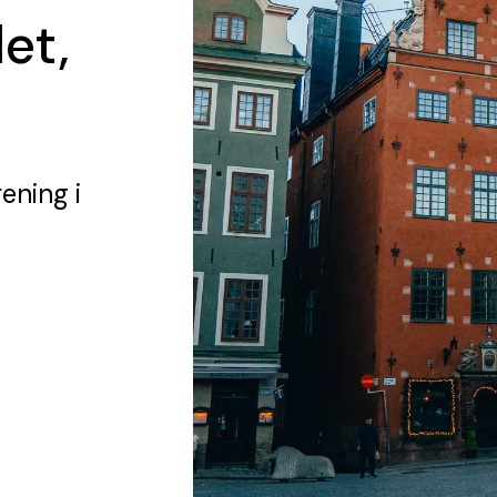
et,
rening
i