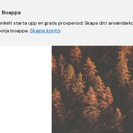
 i Boappa
nkelt starta upp en gratis provperiod: Skapa ditt användarko
Skapa konto
 börja boappa.