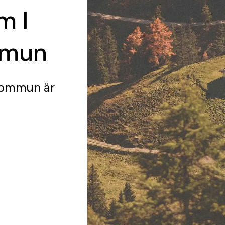
m I
mmun
 Kommun
är