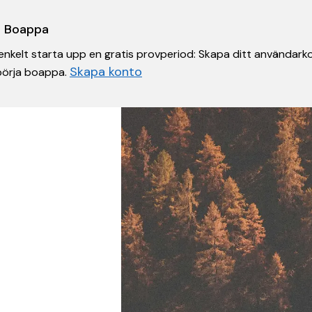
 i Boappa
nkelt starta upp en gratis provperiod: Skapa ditt användarko
Skapa konto
 börja boappa.