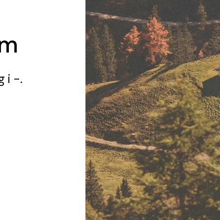
am
g
i -.