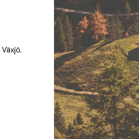
 Växjö.