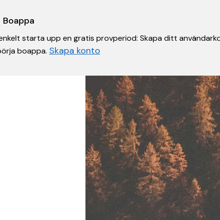
 i Boappa
nkelt starta upp en gratis provperiod: Skapa ditt användarko
Skapa konto
 börja boappa.