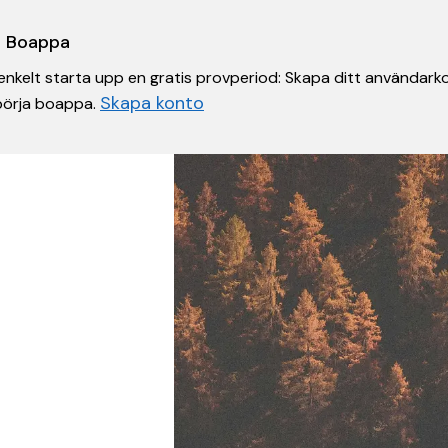
 i Boappa
nkelt starta upp en gratis provperiod: Skapa ditt användarko
Skapa konto
 börja boappa.