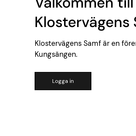
Välkommen till
Klostervägens
Klostervägens Samf
är en före
Kungsängen.
Logga in