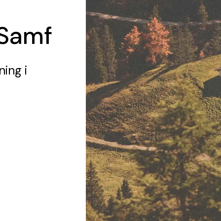
 Samf
ning
i