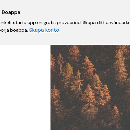
 i Boappa
nkelt starta upp en gratis provperiod: Skapa ditt användarko
Skapa konto
 börja boappa.