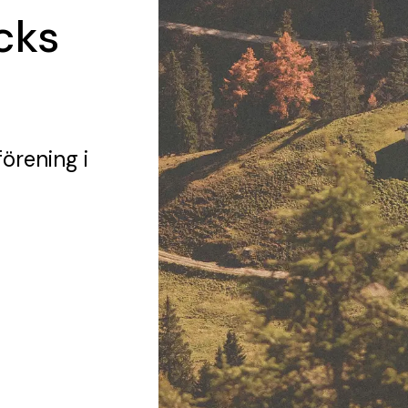
cks
förening
i