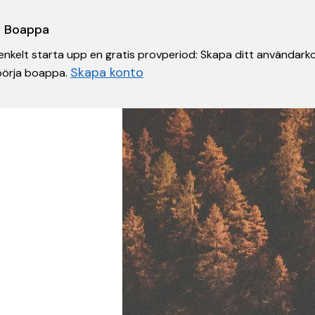
 i Boappa
nkelt starta upp en gratis provperiod: Skapa ditt användarko
Skapa konto
 börja boappa.