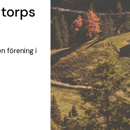
ntorps
en förening
i