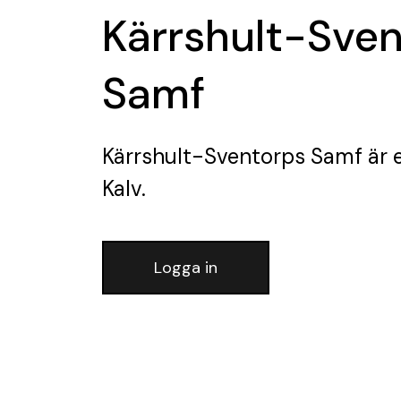
Kärrshult-Sve
Samf
Kärrshult-Sventorps Samf
är 
Kalv.
Logga in