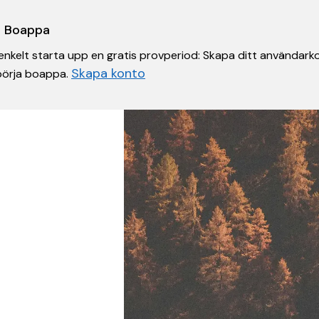
 i Boappa
nkelt starta upp en gratis provperiod: Skapa ditt användarko
Skapa konto
 börja boappa.